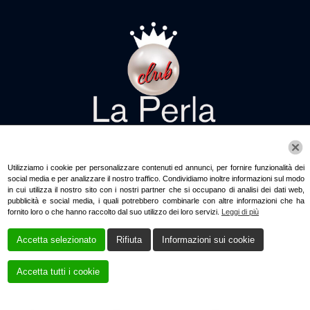
Questo sito web utilizza i cookie!
HOME
CHI SIAMO
SERVIZI
CONTATTI
Utilizziamo i cookie per personalizzare contenuti ed annunci, per fornire funzionalità dei
social media e per analizzare il nostro traffico. Condividiamo inoltre informazioni sul modo
in cui utilizza il nostro sito con i nostri partner che si occupano di analisi dei dati web,
pubblicità e social media, i quali potrebbero combinarle con altre informazioni che ha
Cookie Policy
Privacy Policy
fornito loro o che hanno raccolto dal suo utilizzo dei loro servizi.
Leggi di più
Accetta selezionato
Rifiuta
Informazioni sui cookie
Accetta tutti i cookie